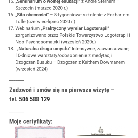
„
Seminarium o wolnej edukacji
” z André Sternem –
Szczecin (marzec 2020 r.)
„
Siła obecności
” – 8-tygodniowe szkolenie z Eckhartem
Tolle (czerwiec-lipiec 2020 r.)
Webinarium „
Praktyczny wymiar Logoterapii
”
zorganizowane przez Polskie Towarzystwo Logoterapii i
Noo-Psychosomatyki (wrzesień 2020r.)
.
„Naturalna droga umysłu”
Intensywne, zaawansowane,
10-dniowe warsztaty/odosobnienie z medytacji
Dzogczen Busuku – Dzogczen z Keithem Dowmanem
(wrzesień 2024)
_______
Zadzwoń i umów się na pierwsza wizytę –
tel.
506 588 129
_______
Moje certyfikaty: