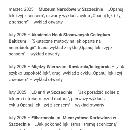
marzec 2025 –
Muzeum Narodowe w Szczecinie
–
„
Opanuj
lęk i żyj z sensem”, czwarty wykład z cyklu „Opanuj lęk i żyj
z sensem” – wykład otwarty
luty 2025 –
Akademia Nauk Stosowanych Collegium
Balticum
– “Skuteczne metody na lęk oparte na
neurobiologii”, trzeci wykład z cyklu „Opanuj lęk i żyj z
sensem” – wykład otwarty
luty 2025 –
Między Wierszami Kawiarnia/księgarnia
– „Jak
szybko uspokoić lęk”, drugi wykład z cyklu „Opanuj lęk i żyj
z sensem” – wykład otwarty
luty 2025 –
LO nr 9 w Szczecinie
– “Jak poradzić sobie z
lękiem i stresem przed maturą”, pierwszy wykład z
cyklu Opanuj lęk i żyj z sensem” – wykład otwarty
luty 2025 –
Filharmonia im. Mieczysława Karłowicza w
Szczecinie
– „Jak pokonać lęk, stres i tremę sceniczną” –