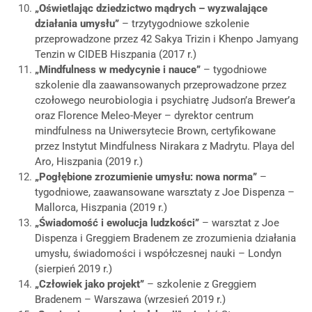
„Oświetlając dziedzictwo mądrych – wyzwalające
działania umysłu”
– trzytygodniowe szkolenie
przeprowadzone przez 42 Sakya Trizin i Khenpo Jamyang
Tenzin w CIDEB Hiszpania (2017 r.)
„Mindfulness w medycynie i nauce”
– tygodniowe
szkolenie dla zaawansowanych przeprowadzone przez
czołowego neurobiologia i psychiatrę Judson’a Brewer’a
oraz Florence Meleo-Meyer – dyrektor centrum
mindfulness na Uniwersytecie Brown, certyfikowane
przez Instytut Mindfulness Nirakara z Madrytu. Playa del
Aro, Hiszpania (2019 r.)
„Pogłębione zrozumienie umysłu: nowa norma”
–
tygodniowe, zaawansowane warsztaty z Joe Dispenza –
Mallorca, Hiszpania (2019 r.)
„Świadomość i ewolucja ludzkości”
– warsztat z Joe
Dispenza i Greggiem Bradenem ze zrozumienia działania
umysłu, świadomości i współczesnej nauki – Londyn
(sierpień 2019 r.)
„Człowiek jako projekt”
– szkolenie z Greggiem
Bradenem – Warszawa (wrzesień 2019 r.)