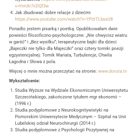
v=HmXr7cDQf3w
Jak zbudować dobre relacje z dziećmi
https://www.youtube.com/watch?v=YPztTLbsxU8
Ponadto jestem pisarką i poetką. Opublikowałam dwie
powieści filozoficzno-psychologiczne: „Nie chwycisz wiatru
w garść” i „Bez wysiłku”; terapeutyczne bajki dla dzieci
„Bajeczki nie tylko dla Majeczki” oraz cztery tomiki poezji
egzystencjalnej: Tomik Wariata, Turbulencje, Chwila
Łagodna i Słowa z pola.
Więcej o mnie można przeczytać na stronie:
www.dorota.tv
Wykształcenie:
Studia Wyższe na Wydziale Ekonomicznym Uniwersytetu
Szczecińskiego, zakończone tytułem mgr ekonomii –
(1996 r.)
Studia podyplomowe z Neurokognitywistyki na
Pomorskim Uniwersytecie Medycznym – Szpital na Unii
Lubelskiej odział Neurochirurgii (2014 r.)
Studia podyplomowe z Psychologii Pozytywnej na