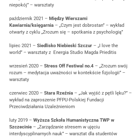
niepokój” – warsztaty
październik 2021 –
Między Wierszami
Kawiarnia/księgarnia
–
„Czym jest dobrostan” – wykład
otwarty z cyklu „Zrozum się – spotkania z psychologią”
lipiec 2021 –
Siedlisko Niebieski Szczur
– „I love the
world” – warsztaty z Energia Studio Magda Prieditis
wrzesień 2020 –
Stress Off Festiwal
no.4
– „Zrozum swój
rozum – medytacja uważności w kontekście fizjologii” –
warsztaty
czerwiec 2020 –
Stara Rzeźnia
– „Jak wyjść z pętli lęku?” –
wykład na zaproszenie PFPU-Polskiej Fundacji
Przeciwdziałania Uzależnieniom
luty 2019 –
Wyższa Szkoła Humanistyczna
TWP w
Szczecinie
– „Zarządzanie stresem w ujęciu
interdyscyplinarnych nauk” – warsztat dla studentów