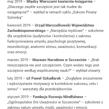
maj 2019 –
Między Wierszami kawiarnia-księgarnia
–
„Dlaczego zwykłe szczęście jest tak trudne do
osiągnięcia?” – wykład w ramach cyklu „Sukces Pisany
Szminką”
kwiecień 2019 –
Urząd Marszałkowski Województwa
Zachodniopomorskiego –
„Narzędzia myślowe” – szkolenie
dla urzędników (audytorów i kontrolerów) z zakresu
funkcjonowania umysłu, psychologii pozytywnej,
neurobiologii, anatomii stresu, uważności, komunikacji
oraz emocji.
marzec 2019 –
Muzeum Narodowe w Szczecinie
– „Brak
nieszczęścia nie jest szczęściem. Czym wobec tego jest
szczęście według współczesnej nauki?” – wykład otwarty
luty 2019 –
o3 Paweł Szkudlarek
– „Dogłębne zrozumienie
i wykorzystanie motywacji w kontekście sukcesu, celu i
sensu” – warsztaty dla przedsiębiorców.
styczeń 2019 –
Fundacja Rozwoju Mindfulness
–
„Ogólnopolskie Dni Uważności w Szczecinie” – szkolenie z
zakresu natury umysłu, myśli, uważności i emocji.