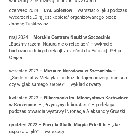
warsztaty z młodzieżą podczas Jazz Camp
czerwiec 2024 –
CAL Goleniów
– warsztat o lęku podczas
wydarzenia „Siłą jest kobieta” organizowanego przez
Joannę Tunkiewicz
maj 2024 –
Morskie Centrum Nauki w Szczecinie
–
„Bądźmy razem. Naturalnie o relacjach” – wykład o
budowaniu dobrych relacji z dziećmi dla Fundacji Pełna
Ciepła
wrzesień 2023 –
Muzeum Narodowe w Szczecinie
–
„Siedem lat w Meksyku: podróż do tajemniczego miejsca
czy w głąb samego siebie?” – wykład otwarty
kwiecień 2023 –
Filharmonia im. Mieczysława Karłowicza
w Szczecinie
– „Przyczyny dobrostanu” – prelekcja
podczas otwarcia wystawy INtonacje Aleksandry Gruszki
grudzień 2022 –
Energia Studio Magda Prieditis
– „Jak
uspokoić lęk?” – warsztaty