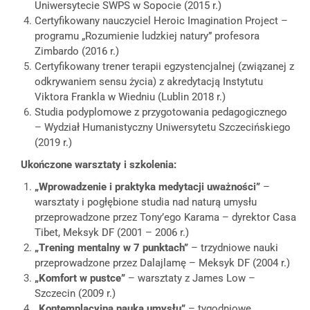
Uniwersytecie SWPS w Sopocie (2015 r.)
Certyfikowany nauczyciel Heroic Imagination Project –
programu „Rozumienie ludzkiej natury” profesora
Zimbardo (2016 r.)
Certyfikowany trener terapii egzystencjalnej (związanej z
odkrywaniem sensu życia) z akredytacją Instytutu
Viktora Frankla w Wiedniu (Lublin 2018 r.)
Studia podyplomowe z przygotowania pedagogicznego
– Wydział Humanistyczny Uniwersytetu Szczecińskiego
(2019 r.)
Ukończone warsztaty i szkolenia:
„Wprowadzenie i praktyka medytacji uważności”
–
warsztaty i pogłębione studia nad naturą umysłu
przeprowadzone przez Tony’ego Karama – dyrektor Casa
Tibet, Meksyk DF (2001 – 2006 r.)
„Trening mentalny w 7 punktach”
– trzydniowe nauki
przeprowadzone przez Dalajlamę – Meksyk DF (2004 r.)
„Komfort w pustce”
– warsztaty z James Low –
Szczecin (2009 r.)
„Kontemplacyjna nauka umysłu”
– tygodniowe