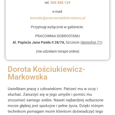
tel.
506 588 129
e-mail:
kontakt@pracowniadobrostanu.pl
Przyjmuję wyłącznie w gabinecie:
PRACOWNIA DOBROSTANU
Al.
Papieża Jana Pawła II 28/7A
, Szczecin (
domofon 71
)
(n
ie udzielam terapii online)
Dorota Kościukiewicz-
Markowska
Uwielbiam pracę z człowiekiem. Patrzeć mu w oczy i
słuchać. Zanurzyć się w jego umyśle i pomóc mu
zrozumieć samego siebie. Nawet najbardziej wzburzone
morze głębiej jest spokojne i pełne życia. Dzięki różnym
technikom pomagam moim klientom doświadczyć tego