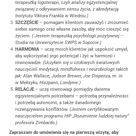
terapeutką logoterapii, czyli analizy egzystencjalnej
związanej z odkrywaniem sensu życia, z akredytacją
Instytutu Viktora Frankla w
Wiedniu.)
SZCZĘŚCIE
– pomagam klientom zauważyć i zrozumieć
siebie samego oraz własne zasoby, aby móc cieszyć się
życiem.
( Jestem terapeutką psychologii pozytywnej –
Studia na Uniwersytecie SWPS w Sopocie.)
HARMONIA
– uczę moich klientów jak uspokoić umysł,
aby wykorzystać jego potencjał i żyć w harmonii i
równowadze.
(Uczyłam się u czołowych światowych
nauczycieli medytacji, mindfulness i
neurobiologii takich
jak: Alan Wallace, Judson Brewer, Joe Dispenza, m. in.
w
Meksyku, Hiszpanii, Londynie.)
RELACJE
– uczę równowagi pomiędzy dwiema
egzystencjalnymi potrzebami – potrzebą przynależności
i potrzebą autonomii, a także świadomego
rozwiązywania konfliktów.
(Jestem certyfikowanym
nauczycielem programu HIP „Rozumienie ludzkiej natury”
profesora Zimbardo.)
Zapraszam do umówienia się na pierwszą wizytę, aby