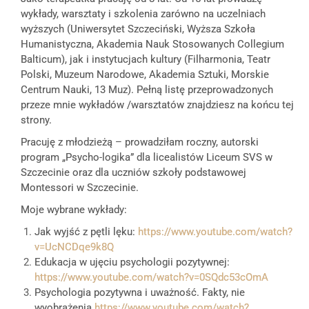
wykłady, warsztaty i szkolenia zarówno na uczelniach
wyższych (Uniwersytet Szczeciński, Wyższa Szkoła
Humanistyczna, Akademia Nauk Stosowanych Collegium
Balticum), jak i instytucjach kultury (Filharmonia, Teatr
Polski, Muzeum Narodowe, Akademia Sztuki, Morskie
Centrum Nauki, 13 Muz). Pełną listę przeprowadzonych
przeze mnie wykładów /warsztatów znajdziesz na końcu tej
strony.
Pracuję z młodzieżą – prowadziłam roczny, autorski
program „Psycho-logika” dla licealistów Liceum SVS w
Szczecinie oraz dla uczniów szkoły podstawowej
Montessori w Szczecinie.
Moje wybrane wykłady:
Jak wyjść z pętli lęku:
https://www.youtube.com/watch?
v=UcNCDqe9k8Q
Edukacja w ujęciu psychologii pozytywnej:
https://www.youtube.com/watch?v=0SQdc53cOmA
Psychologia pozytywna i uważność. Fakty, nie
wyobrażenia
https://www.youtube.com/watch?