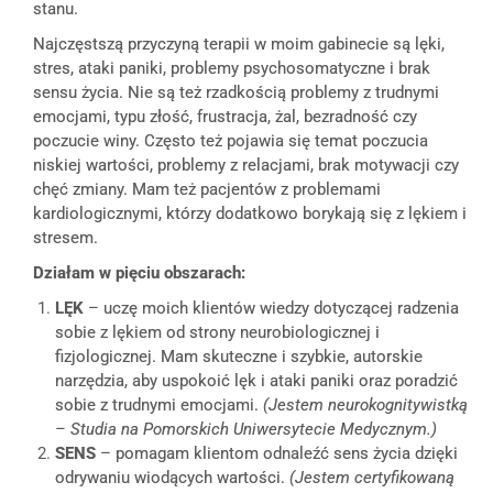
stanu.
Najczęstszą przyczyną terapii w moim gabinecie są lęki,
stres, ataki paniki, problemy psychosomatyczne i brak
sensu życia. Nie są też rzadkością problemy z trudnymi
emocjami, typu złość, frustracja, żal, bezradność czy
poczucie winy. Często też pojawia się temat poczucia
niskiej wartości, problemy z relacjami, brak motywacji czy
chęć zmiany. Mam też pacjentów z problemami
kardiologicznymi, którzy dodatkowo borykają się z lękiem i
stresem.
Działam w pięciu obszarach:
LĘK
– uczę moich klientów wiedzy dotyczącej radzenia
sobie z lękiem od strony neurobiologicznej i
fizjologicznej. Mam skuteczne i szybkie, autorskie
narzędzia, aby uspokoić lęk i ataki paniki oraz poradzić
sobie z trudnymi emocjami.
(
Jestem neurokognitywistką
– Studia na Pomorskich Uniwersytecie Medycznym.)
SENS
– pomagam klientom odnaleźć sens życia dzięki
odrywaniu wiodących wartości.
(Jestem certyfikowaną