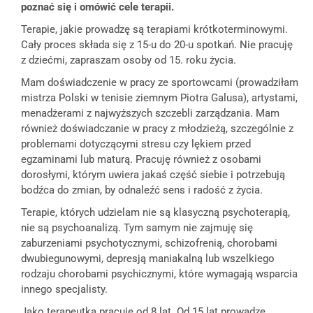
poznać się i omówić cele terapii.
Terapie, jakie prowadzę są terapiami krótkoterminowymi.
Cały proces składa się z 15-u do 20-u spotkań. Nie pracuję
z dziećmi, zapraszam osoby od 15. roku życia.
Mam doświadczenie w pracy ze sportowcami (prowadziłam
mistrza Polski w tenisie ziemnym Piotra Galusa), artystami,
menadżerami z najwyższych szczebli zarządzania. Mam
również doświadczanie w pracy z młodzieżą, szczególnie z
problemami dotyczącymi stresu czy lękiem przed
egzaminami lub maturą. Pracuję również z osobami
dorosłymi, którym uwiera jakaś część siebie i potrzebują
bodźca do zmian, by odnaleźć sens i radość z życia.
Terapie, których udzielam nie są klasyczną psychoterapią,
nie są psychoanalizą. Tym samym nie zajmuję się
zaburzeniami psychotycznymi, schizofrenią, chorobami
dwubiegunowymi, depresją maniakalną lub wszelkiego
rodzaju chorobami psychicznymi, które wymagają wsparcia
innego specjalisty.
Jako terapeutka pracuję od 8 lat. Od 15 lat prowadzę