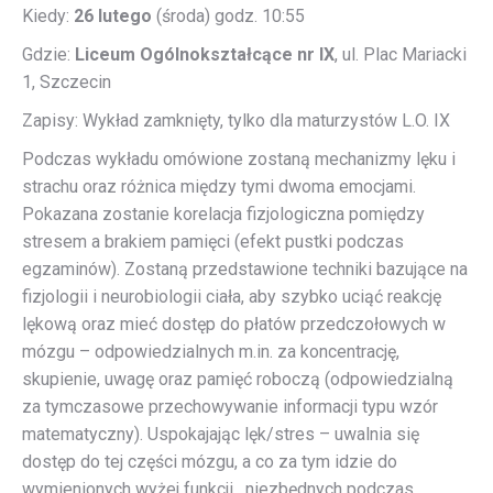
Kiedy:
26 lutego
(środa) godz. 10:55
Gdzie:
Liceum Ogólnokształcące nr IX
, ul. Plac Mariacki
1, Szczecin
Zapisy: Wykład zamknięty, tylko dla maturzystów L.O. IX
Podczas wykładu omówione zostaną mechanizmy lęku i
strachu oraz różnica między tymi dwoma emocjami.
Pokazana zostanie korelacja fizjologiczna pomiędzy
stresem a brakiem pamięci (efekt pustki podczas
egzaminów). Zostaną przedstawione techniki bazujące na
fizjologii i neurobiologii ciała, aby szybko uciąć reakcję
lękową oraz mieć dostęp do płatów przedczołowych w
mózgu – odpowiedzialnych m.in. za koncentrację,
skupienie, uwagę oraz pamięć roboczą (odpowiedzialną
za tymczasowe przechowywanie informacji typu wzór
matematyczny). Uspokajając lęk/stres – uwalnia się
dostęp do tej części mózgu, a co za tym idzie do
wymienionych wyżej funkcji, niezbędnych podczas