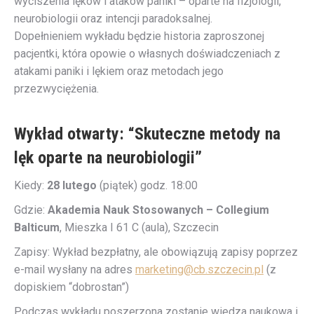
wyciszenia lęków i ataków paniki – oparte na fizjologii,
neurobiologii oraz intencji paradoksalnej.
Dopełnieniem wykładu będzie historia zaproszonej
pacjentki, która opowie o własnych doświadczeniach z
atakami paniki i lękiem oraz metodach jego
przezwyciężenia.
Wykład otwarty: “Skuteczne metody na
lęk oparte na neurobiologii”
Kiedy:
28 lutego
(piątek) godz. 18:00
Gdzie:
Akademia Nauk Stosowanych – Collegium
Balticum
, Mieszka I 61 C (aula), Szczecin
Zapisy: Wykład bezpłatny, ale obowiązują zapisy poprzez
e-mail wysłany na adres
marketing@cb.szczecin.pl
(z
dopiskiem “dobrostan”)
Podczas wykładu poszerzona zostanie wiedza naukowa i