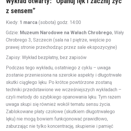
Wykład otwarty: “Opanuj lęk i zacznij żyć
z sensem”
Kiedy:
1 marca
(sobota) godz. 14:00
Gdzie:
Muzeum Narodowe na Wałach Chrobrego
, Wały
Chrobrego 3, Szczecin (sala na I piętrze, wejście po
prawej stronie przechodząc przez sale ekspozycyjne)
Zapisy: Wykład bezpłatny, bez zapisów
Podczas tego wykładu, ostatniego z cyklu – uwaga
zostanie przeniesiona na szerokie aspekty i długotrwałe
skutki ciągłego lęku. Po krótce powtórzone zostaną
techniki przedstawione we wcześniejszych wykładach –
czyli metody do szybkiego opanowania lęku. Tym razem
uwaga skupi się również wokół tematu sensu życia.
Zablokowane płaty czołowe (skutkiem długotrwałego
lęku) nie mogą bowiem funkcjonować prawidłowo,
zaburzając nie tylko koncentrację, skupienie i pamięć