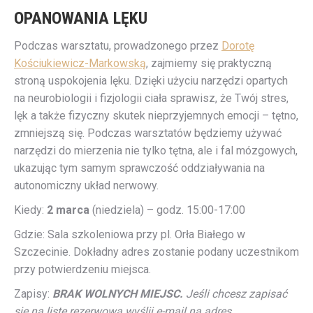
OPANOWANIA LĘKU
Podczas warsztatu, prowadzonego przez
Dorotę
Kościukiewicz-Markowską
, zajmiemy się praktyczną
stroną uspokojenia lęku. Dzięki użyciu narzędzi opartych
na neurobiologii i fizjologii ciała sprawisz, że Twój stres,
lęk a także fizyczny skutek nieprzyjemnych emocji – tętno,
zmniejszą się. Podczas warsztatów będziemy używać
narzędzi do mierzenia nie tylko tętna, ale i fal mózgowych,
ukazując tym samym sprawczość oddziaływania na
autonomiczny układ nerwowy.
Kiedy:
2 marca
(niedziela) – godz. 15:00-17:00
Gdzie: Sala szkoleniowa przy pl. Orła Białego w
Szczecinie. Dokładny adres zostanie podany uczestnikom
przy potwierdzeniu miejsca.
Zapisy:
BRAK WOLNYCH MIEJSC.
Jeśli chcesz zapisać
się na listę rezerwową wyślij e-mail na adres